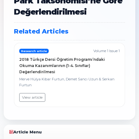
Park Taksonomisi’ne Göre
Değerlendirilmesi
Related Articles
Volume 1 Issue 1
Research article
2018 Türkçe Dersi Öğretim Programı’ndaki
Okuma Kazanımlarının (1-4. Sınıflar)
Değerlendirilmesi
Merve Hülya Kibar Furtun, Demet Sancı Uzun & Serkan
Furtun
View article
Article Menu