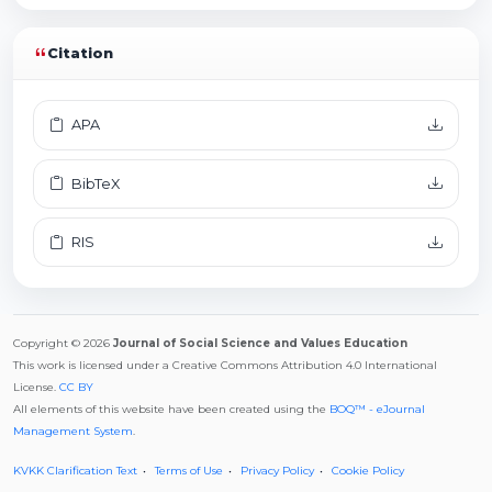
Citation
APA
BibTeX
RIS
Copyright © 2026
Journal of Social Science and Values Education
This work is licensed under a Creative Commons Attribution 4.0 International
License.
CC BY
All elements of this website have been created using the
BOQ™ - eJournal
Management System
.
KVKK Clarification Text
Terms of Use
Privacy Policy
Cookie Policy