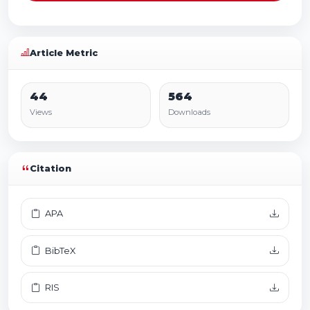
Article Metric
44
564
Views
Downloads
Citation
APA
BibTeX
RIS