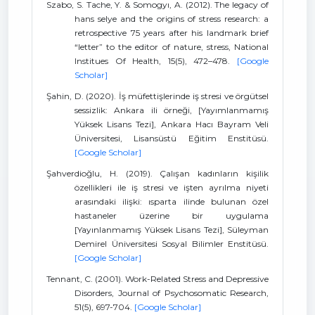
Szabo, S. Tache, Y. & Somogyı, A. (2012). The legacy of
hans selye and the origins of stress research: a
retrospective 75 years after his landmark brief
“letter” to the editor of nature, stress, National
Institues Of Health, 15(5), 472–478.
[Google
Scholar]
Şahin, D. (2020). İş müfettişlerinde iş stresi ve örgütsel
sessizlik: Ankara ili örneği, [Yayımlanmamış
Yüksek Lisans Tezi], Ankara Hacı Bayram Veli
Üniversitesi, Lisansüstü Eğitim Enstitüsü.
[Google Scholar]
Şahverdioğlu, H. (2019). Çalışan kadınların kişilik
özellikleri ile iş stresi ve işten ayrılma niyeti
arasındaki ilişki: ısparta ilinde bulunan özel
hastaneler üzerine bir uygulama
[Yayınlanmamış Yüksek Lisans Tezi], Süleyman
Demirel Üniversitesi Sosyal Bilimler Enstitüsü.
[Google Scholar]
Tennant, C. (2001). Work-Related Stress and Depressive
Disorders, Journal of Psychosomatic Research,
51(5), 697-704.
[Google Scholar]