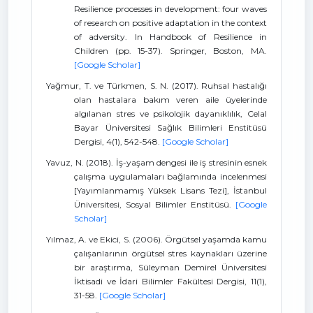
Resilience processes in development: four waves
of research on positive adaptation in the context
of adversity. In Handbook of Resilience in
Children (pp. 15-37). Springer, Boston, MA.
[Google Scholar]
Yağmur, T. ve Türkmen, S. N. (2017). Ruhsal hastalığı
olan hastalara bakım veren aile üyelerinde
algılanan stres ve psikolojik dayanıklılık, Celal
Bayar Üniversitesi Sağlık Bilimleri Enstitüsü
Dergisi, 4(1), 542-548.
[Google Scholar]
Yavuz, N. (2018). İş-yaşam dengesi ile iş stresinin esnek
çalışma uygulamaları bağlamında incelenmesi
[Yayımlanmamış Yüksek Lisans Tezi], İstanbul
Üniversitesi, Sosyal Bilimler Enstitüsü.
[Google
Scholar]
Yılmaz, A. ve Ekici, S. (2006). Örgütsel yaşamda kamu
çalışanlarının örgütsel stres kaynakları üzerine
bir araştırma, Süleyman Demirel Üniversitesi
İktisadi ve İdari Bilimler Fakültesi Dergisi, 11(1),
31-58.
[Google Scholar]