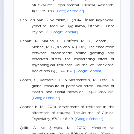
Multivariate Experimental Clinical Research,
11(3), 109-120.
[Google Scholar]
Can Saruhan, Ş. ve Yıldız, L. (2014). İnsan kaynakları
yönetimi teori ve uygulama, İstanbul: Beta
Yayıncılık.
[Google Scholar]
Canale, N., Marino, C., Griffiths, M. D., Scacchi, L.,
Monaci, M. G., & Vieno, A. (2019). The association
between problematic online gaming and
perceived stress: the moderating effect of
psychological resilience. Journal of Behavioral
Addictions, 8(1), 174-180.
[Google Scholar]
Cohen, S., Kamarck, T., & Mermelstein, R. (1983). A
global measure of perceived stress. Journal of
Health and Social Behavior, 24(4), 385-396.
[Google Scholar]
Connor K. M. (2011). Assessment of resilience in the
aftermath of trauma. The Journal of Clinical
Psychiatry, 67(2), 46-49.
[Google Scholar]
Çelik, A. ve Şimşek, M. (2010). Yönetim ve
organizasyon. Konya: Eğitim Kitabevi.
[Google