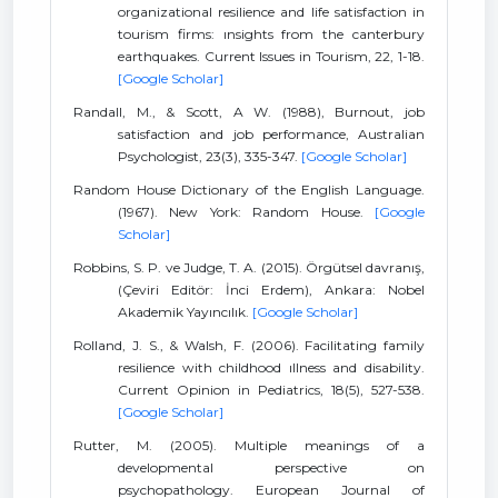
organizational resilience and life satisfaction in
tourism firms: ınsights from the canterbury
earthquakes. Current Issues in Tourism, 22, 1-18.
[Google Scholar]
Randall, M., & Scott, A W. (1988), Burnout, job
satisfaction and job performance, Australian
Psychologist, 23(3), 335-347.
[Google Scholar]
Random House Dictionary of the English Language.
(1967). New York: Random House.
[Google
Scholar]
Robbins, S. P. ve Judge, T. A. (2015). Örgütsel davranış,
(Çeviri Editör: İnci Erdem), Ankara: Nobel
Akademik Yayıncılık.
[Google Scholar]
Rolland, J. S., & Walsh, F. (2006). Facilitating family
resilience with childhood ıllness and disability.
Current Opinion in Pediatrics, 18(5), 527-538.
[Google Scholar]
Rutter, M. (2005). Multiple meanings of a
developmental perspective on
psychopathology. European Journal of