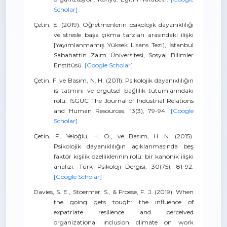
Scholar]
Çetin, E. (2019). Öğretmenlerin psikolojik dayanıklılığı
ve stresle başa çıkma tarzları arasındaki ilişki
[Yayımlanmamış Yüksek Lisans Tezi], İstanbul
Sabahattin Zaim Üniversitesi, Sosyal Bilimler
Enstitüsü.
[Google Scholar]
Çetin, F. ve Basım, N. H. (2011). Psikolojik dayanıklılığın
iş tatmini ve örgütsel bağlılık tutumlarındaki
rolü. ISGUC The Journal of Industrial Relations
and Human Resources, 13(3), 79-94.
[Google
Scholar]
Çetin, F., Yeloğlu, H. O., ve Basım, H. N. (2015).
Psikolojik dayanıklılığın açıklanmasında beş
faktör kişilik özelliklerinin rolü: bir kanonik ilişki
analizi. Türk Psikoloji Dergisi, 30(75), 81-92.
[Google Scholar]
Davies, S. E., Stoermer, S., & Froese, F. J. (2019). When
the going gets tough: the ınfluence of
expatriate resilience and perceived
organizational ınclusion climate on work