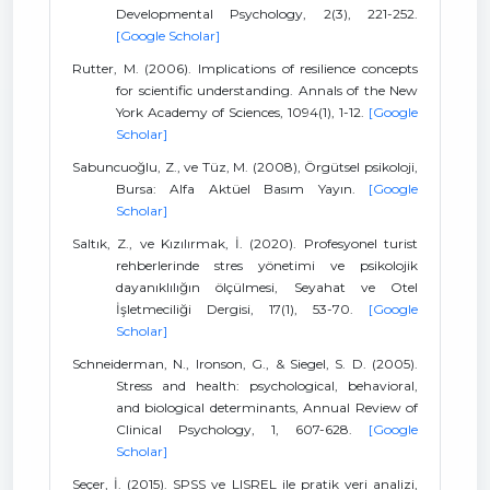
Developmental Psychology, 2(3), 221-252.
[Google Scholar]
Rutter, M. (2006). Implications of resilience concepts
for scientific understanding. Annals of the New
York Academy of Sciences, 1094(1), 1-12.
[Google
Scholar]
Sabuncuoğlu, Z., ve Tüz, M. (2008), Örgütsel psikoloji,
Bursa: Alfa Aktüel Basım Yayın.
[Google
Scholar]
Saltık, Z., ve Kızılırmak, İ. (2020). Profesyonel turist
rehberlerinde stres yönetimi ve psikolojik
dayanıklılığın ölçülmesi, Seyahat ve Otel
İşletmeciliği Dergisi, 17(1), 53-70.
[Google
Scholar]
Schneiderman, N., Ironson, G., & Siegel, S. D. (2005).
Stress and health: psychological, behavioral,
and biological determinants, Annual Review of
Clinical Psychology, 1, 607-628.
[Google
Scholar]
Seçer, İ. (2015). SPSS ve LISREL ile pratik veri analizi,