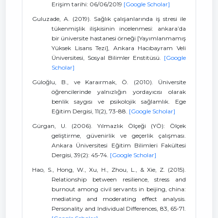
Erişim tarihi: 06/06/2019
[Google Scholar]
Guluzade, A. (2019). Sağlık çalışanlarında iş stresi ile
tükenmişlik ilişkisinin incelenmesi: ankara’da
bir üniversite hastanesi örneği [Yayımlanmamış
Yüksek Lisans Tezi], Ankara Hacıbayram Veli
Üniversitesi, Sosyal Bilimler Enstitüsü.
[Google
Scholar]
Güloğlu, B., ve Karaırmak, Ö. (2010). Üniversite
öğrencilerinde yalnızlığın yordayıcısı olarak
benlik saygısı ve psikolojik sağlamlık. Ege
Eğitim Dergisi, 11(2), 73-88.
[Google Scholar]
Gürgan, U. (2006). Yılmazlık Ölçeği (YÖ): Ölçek
geliştirme, güvenirlik ve geçerlik çalışması.
Ankara Üniversitesi Eğitim Bilimleri Fakültesi
Dergisi, 39(2): 45-74.
[Google Scholar]
Hao, S., Hong, W., Xu, H., Zhou, L., & Xie, Z. (2015).
Relationship between resilience, stress and
burnout among civil servants in beijing, china:
mediating and moderating effect analysis.
Personality and Individual Differences, 83, 65-71.