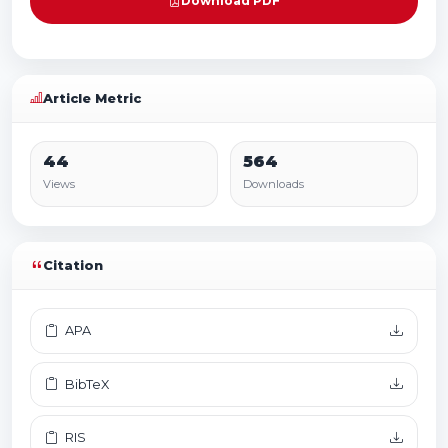
Download PDF
Article Metric
44
564
Views
Downloads
Citation
APA
BibTeX
RIS