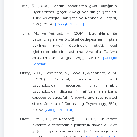
Terzi, Ş. (2006) Kendini toparlama gücü ölçeğinin
uyarlanması: geçerlik ve güvenirlik çalışmaları.
Türk Psikolojik Danışma ve Rehberlik Dergisi,
3(26): 77-86.
[Google Scholar]
Tuna, M., ve Yeşiltaş, M. (2014). Etik iklim, işe
yabancılaşma ve örgütsel özdeşleşmenin işten
ayrılma niyeti üzerindeki etkisi: otel
işletmelerinde bir araştırma. Anatolia: Turizm
Araştırmaları Dergisi, 25(1), 105-117.
[Google
Scholar]
Utsey, S. O., Giesbrecht, N., Hook, J., & Stanard, P. M.
(2008). Cultural, sociofamilial, and
psychological resources that ınhibit
psychological distress in african americans
exposed to stressful life events and race-related
stress. Journal of Counseling Psychology, 55(1),
49-62.
[Google Scholar]
Ülker Tümlü, G., ve Recepoğlu, E. (2013). Üniversite
akademik personelinin psikolojik dayanıklılık ve
yaşam doyumu arasındaki ilişki. Yüksekögretim