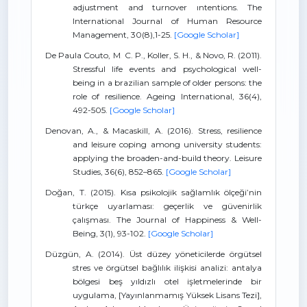
adjustment and turnover ıntentions. The
International Journal of Human Resource
Management, 30(8),1-25.
[Google Scholar]
De Paula Couto, M. C. P., Koller, S. H., & Novo, R. (2011).
Stressful life events and psychological well-
being in a brazilian sample of older persons: the
role of resilience. Ageing International, 36(4),
492-505.
[Google Scholar]
Denovan, A., & Macaskill, A. (2016). Stress, resilience
and leisure coping among university students:
applying the broaden-and-build theory. Leisure
Studies, 36(6), 852–865.
[Google Scholar]
Doğan, T. (2015). Kısa psikolojik sağlamlık ölçeği’nin
türkçe uyarlaması: geçerlik ve güvenirlik
çalışması. The Journal of Happiness & Well-
Being, 3(1), 93-102.
[Google Scholar]
Düzgün, A. (2014). Üst düzey yöneticilerde örgütsel
stres ve örgütsel bağlılık ilişkisi analizi: antalya
bölgesi beş yıldızlı otel işletmelerinde bir
uygulama, [Yayınlanmamış Yüksek Lisans Tezi],