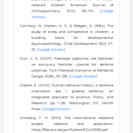
resistant children. American Journal of
Orthopsychiatry, 57(2), 159-174.
[Google
Scholar]
Garmezy, N., Masten, A. S., & Tellegen, A. (1984). The
study of stress and competence in children: a
building block for developmental
psychopathology. Child Development, 55(1), 97-
111.
[Google Scholar]
Gizir, C. A. (2007). Psikolojik sağlamlık, risk faktörleri
ve koruyucu faktörler üzerine bir derleme
çalışması. Türk Psikolojik Danışma ve Rehberlik
Dergisi, 3(28), 113-128.
[Google Scholar]
Greene, R. (2002). Human behavior theory: a resilience
orientation. (ed: r. greene) resiliency: an
ıntegrated approach to practice, Policy, and
Research. pp. 1-28. Washington, DC: NASW
Press.
[Google Scholar]
Grotberg, F. H. (1995). The ınternational resilience
project: research and application.
https://files.eric.ed.gov/fulltext/ED423955.pdf,