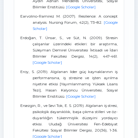
Aydın Adnan Menderes Üniversitesi, Sosyal
Bilimler Enstitüsü.
[Google Scholar]
Earvolino-Ramirez M. (2007). Resilience: A concept
analysis. Nursing Forum, 42(2), 73–82.
[Google
Scholar]
Erdoğan, T. Ünsar, S., ve Süt, N. (2009). Stresin
çalışanlar üzerindeki etkileri: bir araştırma,
Süleyman Demirel Üniversitesi İktisadi ve İdari
Bilimler Fakültesi Dergisi, 14(2), 447-461.
[Google Scholar]
Eroy, S. (2019). Algılanan lider güç kaynaklarının iş
performansına, iş stresine ve işten ayrılma
niyetine etkisi [Yayımlanmamış Yüksek Lisans
Tezi], Hasan Kalyoncu Üniversitesi, Sosyal
Bilimler Enstitüsü.
[Google Scholar]
Ersezgin, R., ve Sevi Tok, E. S. (2019). Algılanan iş stresi,
psikolojik dayanıklılık, başa çıkma stilleri ve öz-
duyarlılığın tükenmişlik düzeyini yordayıcı
etkisi. Uludağ Üniversitesi Fen-Edebiyat
Fakültesi Sosyal Bilimler Dergisi, 20(36), 1-36.
[Google Scholar]