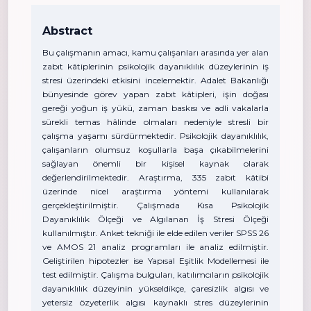
Abstract
Bu çalışmanın amacı, kamu çalışanları arasında yer alan
zabıt kâtiplerinin psikolojik dayanıklılık düzeylerinin iş
stresi üzerindeki etkisini incelemektir. Adalet Bakanlığı
bünyesinde görev yapan zabıt kâtipleri, işin doğası
gereği yoğun iş yükü, zaman baskısı ve adli vakalarla
sürekli temas hâlinde olmaları nedeniyle stresli bir
çalışma yaşamı sürdürmektedir. Psikolojik dayanıklılık,
çalışanların olumsuz koşullarla başa çıkabilmelerini
sağlayan önemli bir kişisel kaynak olarak
değerlendirilmektedir. Araştırma, 335 zabıt kâtibi
üzerinde nicel araştırma yöntemi kullanılarak
gerçekleştirilmiştir. Çalışmada Kısa Psikolojik
Dayanıklılık Ölçeği ve Algılanan İş Stresi Ölçeği
kullanılmıştır. Anket tekniği ile elde edilen veriler SPSS 26
ve AMOS 21 analiz programları ile analiz edilmiştir.
Geliştirilen hipotezler ise Yapısal Eşitlik Modellemesi ile
test edilmiştir. Çalışma bulguları, katılımcıların psikolojik
dayanıklılık düzeyinin yükseldikçe, çaresizlik algısı ve
yetersiz özyeterlik algısı kaynaklı stres düzeylerinin