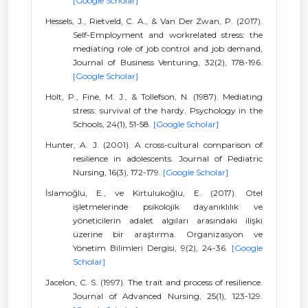
[Google Scholar]
Hessels, J., Rietveld, C. A., & Van Der Zwan, P. (2017).
Self-Employment and workrelated stress: the
mediating role of job control and job demand,
Journal of Business Venturing, 32(2), 178-196.
[Google Scholar]
Holt, P., Fine, M. J., & Tollefson, N. (1987). Mediating
stress: survival of the hardy. Psychology in the
Schools, 24(1), 51-58.
[Google Scholar]
Hunter, A. J. (2001). A cross-cultural comparison of
resilience in adolescents. Journal of Pediatric
Nursing, 16(3), 172-179.
[Google Scholar]
İslamoğlu, E., ve Kirtulukoğlu, E. (2017). Otel
işletmelerinde psikolojik dayanıklılık ve
yöneticilerin adalet algıları arasındaki ilişki
üzerine bir araştırma. Organizasyon ve
Yönetim Bilimleri Dergisi, 9(2), 24-36.
[Google
Scholar]
Jacelon, C. S. (1997). The trait and process of resilience.
Journal of Advanced Nursing, 25(1), 123-129.