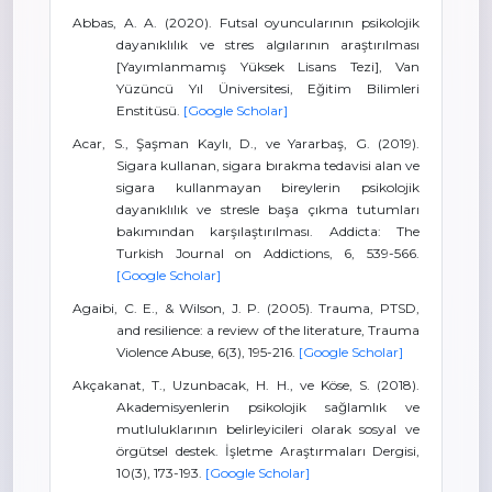
Abbas, A. A. (2020). Futsal oyuncularının psikolojik
dayanıklılık ve stres algılarının araştırılması
[Yayımlanmamış Yüksek Lisans Tezi], Van
Yüzüncü Yıl Üniversitesi, Eğitim Bilimleri
Enstitüsü.
[Google Scholar]
Acar, S., Şaşman Kaylı, D., ve Yararbaş, G. (2019).
Sigara kullanan, sigara bırakma tedavisi alan ve
sigara kullanmayan bireylerin psikolojik
dayanıklılık ve stresle başa çıkma tutumları
bakımından karşılaştırılması. Addicta: The
Turkish Journal on Addictions, 6, 539-566.
[Google Scholar]
Agaibi, C. E., & Wilson, J. P. (2005). Trauma, PTSD,
and resilience: a review of the literature, Trauma
Violence Abuse, 6(3), 195-216.
[Google Scholar]
Akçakanat, T., Uzunbacak, H. H., ve Köse, S. (2018).
Akademisyenlerin psikolojik sağlamlık ve
mutluluklarının belirleyicileri olarak sosyal ve
örgütsel destek. İşletme Araştırmaları Dergisi,
10(3), 173-193.
[Google Scholar]