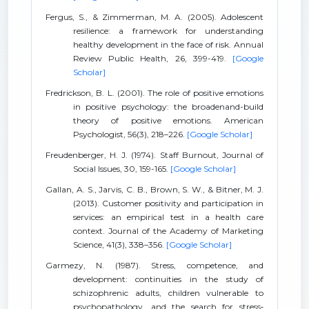
Fergus, S., & Zimmerman, M. A. (2005). Adolescent
resilience: a framework for understanding
healthy development in the face of risk. Annual
Review Public Health, 26, 399-419.
[Google
Scholar]
Fredrickson, B. L. (2001). The role of positive emotions
in positive psychology: the broadenand-build
theory of positive emotions. American
Psychologist, 56(3), 218–226.
[Google Scholar]
Freudenberger, H. J. (1974). Staff Burnout, Journal of
Social Issues, 30, 159-165.
[Google Scholar]
Gallan, A. S., Jarvis, C. B., Brown, S. W., & Bitner, M. J.
(2013). Customer positivity and participation in
services: an empirical test in a health care
context. Journal of the Academy of Marketing
Science, 41(3), 338–356.
[Google Scholar]
Garmezy, N. (1987). Stress, competence, and
development: continuities in the study of
schizophrenic adults, children vulnerable to
psychopathology, and the search for stress‐