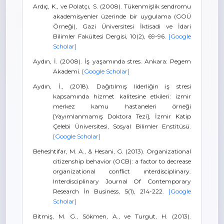
Ardıç, K., ve Polatçı, S. (2008). Tükenmişlik sendromu
akademisyenler üzerinde bir uygulama (GOÜ
Örneği), Gazi Üniversitesi İktisadi ve İdari
Bilimler Fakültesi Dergisi, 10(2), 69-96.
[Google
Scholar]
Aydın, İ. (2008). İş yaşamında stres. Ankara: Pegem
Akademi.
[Google Scholar]
Aydın, İ., (2018). Dağıtılmış liderliğin iş stresi
kapsamında hizmet kalitesine etkileri: izmir
merkez kamu hastaneleri örneği
[Yayımlanmamış Doktora Tezi], İzmir Katip
Çelebi Üniversitesi, Sosyal Bilimler Enstitüsü.
[Google Scholar]
Beheshtifar, M. A., & Hesani, G. (2013). Organizational
citizenship behavior (OCB): a factor to decrease
organizational conflict ınterdisciplinary.
Interdisciplinary Journal Of Contemporary
Research İn Business, 5(1), 214-222.
[Google
Scholar]
Bitmiş, M. G., Sökmen, A., ve Turgut, H. (2013).