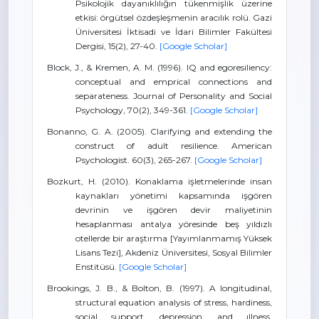
Psikolojik dayanıklılığın tükenmişlik üzerine
etkisi: örgütsel özdeşleşmenin aracılık rolü. Gazi
Üniversitesi İktisadi ve İdari Bilimler Fakültesi
Dergisi, 15(2), 27-40.
[Google Scholar]
Block, J., & Kremen, A. M. (1996). IQ and egoresiliency:
conceptual and emprical connections and
separateness. Journal of Personality and Social
Psychology, 70(2), 349-361.
[Google Scholar]
Bonanno, G. A. (2005). Clarifying and extending the
construct of adult resilience. American
Psychologist. 60(3), 265-267.
[Google Scholar]
Bozkurt, H. (2010). Konaklama işletmelerinde insan
kaynakları yönetimi kapsamında işgören
devrinin ve işgören devir maliyetinin
hesaplanması antalya yöresinde beş yıldızlı
otellerde bir araştırma [Yayımlanmamış Yüksek
Lisans Tezi], Akdeniz Üniversitesi, Sosyal Bilimler
Enstitüsü.
[Google Scholar]
Brookings, J. B., & Bolton, B. (1997). A longitudinal,
structural equation analysis of stress, hardiness,
social support, depression, and ıllness.