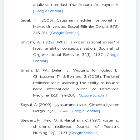
analiz ve raporlaştırma. Ankara: Anı Yayıncılık.
[Google Scholar]
Seval, H. (2006). Çatışmanın etkileri ve yönetimi.
Manas Üniversitesi Sosyal Bilimler Dergisi, 8(15),
245-254.
[Google Scholar]
Shirom, A. (1982). What is organizational stress? a
facet analytic conceptualization. Journal of
Organizational Behavior, 32(1), 21-37.
[Google
Scholar]
Smith, B. W., Dalen, J., Wiggins, K., Tooley, E.,
Christopher, P., & Bernard, J. (2008). The brief
resilience scale: assessing the ability to bounce
back. International Journal of Behavioral
Medicine, 15(3), 194-200.
[Google Scholar]
Soysal, A. (2009). İş yaşamında stres. Çimento İşveren
Dergisi, 3(23), 17-40.
[Google Scholar]
Stewart, M., Reid, G., & Mangham, C. (1997). Fostering
children's resilience. Journal of Pediatric
Nursing, 12(1), 21-31.
[Google Scholar]