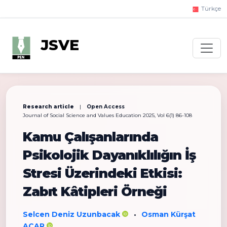
Türkçe
JSVE
Research article
|
Open Access
Journal of Social Science and Values Education 2025, Vol 6(1) 86-108
Kamu Çalışanlarında
Psikolojik Dayanıklılığın İş
Stresi Üzerindeki Etkisi:
Zabıt Kâtipleri Örneği
Selcen Deniz Uzunbacak
Osman Kürşat
•
ACAR