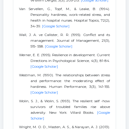
ve Bilim Dergisi, 3(3), 205-213.
[Google Scholar]
Van Servellen, G., Topf, M., & Leake, B. (1994).
Personality hardiness, work-related stress, and
health in hospital nurses. Hospital Topics, 72(2),
34-39.
[Google Scholar]
Wall, J. A. ve Callister, R. R. (1995). Conflict and ıts
management. Journal of Management, 21(3),
515- 558.
[Google Scholar]
Werner, E. E. (1995). Resilience in development. Current
Directions in Psychological Science, 4(3), 81-84.
[Google Scholar]
Westman, M. (1990). The relationships between stress
and performance: the moderating effect of
hardiness. Human Performance, 3(3), 141-155.
[Google Scholar]
Wolin, S. J., & Wolin, S. (1993). The resilient self -how
survivors of troubled families rise above
adversity. New York: Villard Books.
[Google
Scholar]
Wright, M. O. D., Masten, A. S., & Narayan, A. J. (2013).