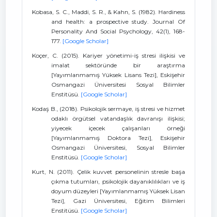
Kobasa, S. C., Maddi, S. R., & Kahn, S. (1982). Hardiness
and health: a prospective study. Journal Of
Personality And Social Psychology, 42(1), 168-
177.
[Google Scholar]
Koçer, C. (2015). Kariyer yönetimi-iş stresi ilişkisi ve
imalat sektöründe bir araştırma
[Yayımlanmamış Yüksek Lisans Tezi], Eskişehir
Osmangazi Üniversitesi Sosyal Bilimler
Enstitüsü.
[Google Scholar]
Kodaş B., (2018). Psikolojik sermaye, iş stresi ve hizmet
odaklı örgütsel vatandaşlık davranışı ilişkisi;
yiyecek içecek çalışanları örneği
[Yayımlanmamış Doktora Tezi], Eskişehir
Osmangazi Üniversitesi, Sosyal Bilimler
Enstitüsü.
[Google Scholar]
Kurt, N. (2011). Çelik kuvvet personelinin stresle başa
çıkma tutumları, psikolojik dayanıklılıkları ve iş
doyum düzeyleri [Yayımlanmamış Yüksek Lisan
Tezi], Gazi Üniversitesi, Eğitim Bilimleri
Enstitüsü.
[Google Scholar]