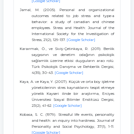
[Google Scholar]
Jamal, M. (2005). Personal and organizational
outcomes related to job stress and type‐a
behavior: a study of canadian and chinese
employees. Stress and Health: Journal of the
International Society for the Investigation of
Stress, 21(2), 129-137.
[Google Scholar]
Karaırmak, Ö., ve Siviş-Çetinkaya, R. (2011). Benlik
saygısının ve denetim odağının psikolojik
sağlamlık üzerine etkisi: duyguların aracı rolü.
Türk Psikolojik Danışma ve Rehberlik Dergisi,
4(35), 30-43.
[Google Scholar]
Kaya, A. ve Kaya, Y. (2007). Küçük ve orta boy işletme
yöneticilerinin stres kaynaklarını tespit etmeye
yönelik Kayseri ilinde bir araştırma, Erciyes
Üniversitesi Sosyal Bilimler Enstitüsü Dergisi,
23(2), 41-62.
[Google Scholar]
Kobasa, S. C. (1979). Stressful life events, personality
and health: an ınquiry into hardiness. Journal of
Personality and Social Psychology, 37(1), 1-11.
[Google Scholar]