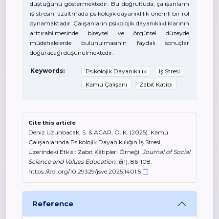
düştüğünü göstermektedir. Bu doğrultuda, çalışanların
iş stresini azaltmada psikolojik dayanıklılık önemli bir rol
oynamaktadır. Çalışanların psikolojik dayanıklıklıklarının
arttırabilmesinde bireysel ve örgütsel düzeyde
müdehalelerde bulunulmasının faydalı sonuçlar
doğuracağı düşünülmektedir.
Keywords:
Psikolojik Dayanıklılık
Iş Stresi
Kamu Çalışanı
Zabıt Kâtibi
Cite this article
Deniz Uzunbacak, S. & ACAR, O. K. (2025). Kamu
Çalışanlarında Psikolojik Dayanıklılığın İş Stresi
Üzerindeki Etkisi: Zabıt Kâtipleri Örneği.
Journal of Social
Science and Values Education
,
6
(1), 86-108.
https://doi.org/10.29329/jsve.2025.1401.5
Reference