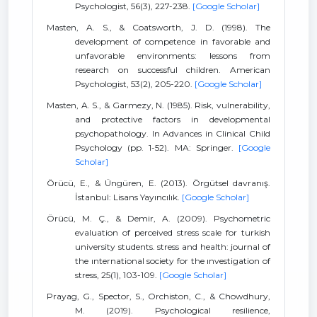
Psychologist, 56(3), 227-238.
[Google Scholar]
Masten, A. S., & Coatsworth, J. D. (1998). The
development of competence in favorable and
unfavorable environments: lessons from
research on successful children. American
Psychologist, 53(2), 205-220.
[Google Scholar]
Masten, A. S., & Garmezy, N. (1985). Risk, vulnerability,
and protective factors in developmental
psychopathology. In Advances in Clinical Child
Psychology (pp. 1-52). MA: Springer.
[Google
Scholar]
Örücü, E., & Üngüren, E. (2013). Örgütsel davranış.
İstanbul: Lisans Yayıncılık.
[Google Scholar]
Örücü, M. Ç., & Demir, A. (2009). Psychometric
evaluation of perceived stress scale for turkish
university students. stress and health: journal of
the ınternational society for the ınvestigation of
stress, 25(1), 103-109.
[Google Scholar]
Prayag, G., Spector, S., Orchiston, C., & Chowdhury,
M. (2019). Psychological resilience,