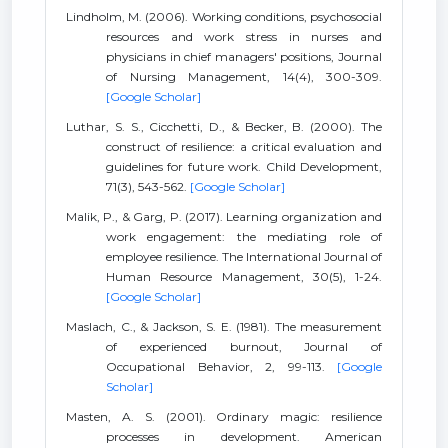
Lindholm, M. (2006). Working conditions, psychosocial
resources and work stress in nurses and
physicians in chief managers' positions, Journal
of Nursing Management, 14(4), 300-309.
[Google Scholar]
Luthar, S. S., Cicchetti, D., & Becker, B. (2000). The
construct of resilience: a critical evaluation and
guidelines for future work. Child Development,
71(3), 543-562.
[Google Scholar]
Malik, P., & Garg, P. (2017). Learning organization and
work engagement: the mediating role of
employee resilience. The International Journal of
Human Resource Management, 30(5), 1-24.
[Google Scholar]
Maslach, C., & Jackson, S. E. (1981). The measurement
of experienced burnout, Journal of
Occupational Behavior, 2, 99-113.
[Google
Scholar]
Masten, A. S. (2001). Ordinary magic: resilience
processes in development. American