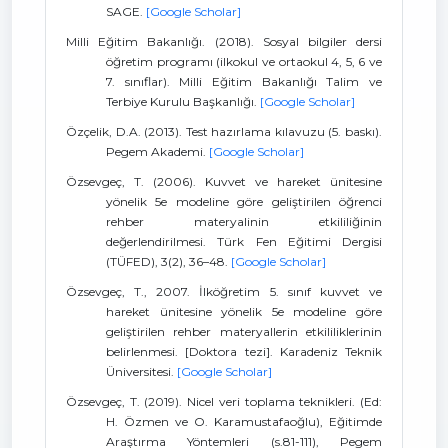
SAGE.
[Google Scholar]
Milli Eğitim Bakanlığı. (2018). Sosyal bilgiler dersi
öğretim programı (ilkokul ve ortaokul 4, 5, 6 ve
7. sınıflar). Milli Eğitim Bakanlığı Talim ve
Terbiye Kurulu Başkanlığı.
[Google Scholar]
Özçelik, D.A. (2013). Test hazırlama kılavuzu (5. baskı).
Pegem Akademi.
[Google Scholar]
Özsevgeç, T. (2006). Kuvvet ve hareket ünitesine
yönelik 5e modeline göre geliştirilen öğrenci
rehber materyalinin etkililiğinin
değerlendirilmesi. Türk Fen Eğitimi Dergisi
(TÜFED), 3(2), 36–48.
[Google Scholar]
Özsevgeç, T., 2007. İlköğretim 5. sınıf kuvvet ve
hareket ünitesine yönelik 5e modeline göre
geliştirilen rehber materyallerin etkililiklerinin
belirlenmesi. [Doktora tezi]. Karadeniz Teknik
Üniversitesi.
[Google Scholar]
Özsevgeç, T. (2019). Nicel veri toplama teknikleri. (Ed:
H. Özmen ve O. Karamustafaoğlu), Eğitimde
Araştırma Yöntemleri (s.81-111), Pegem