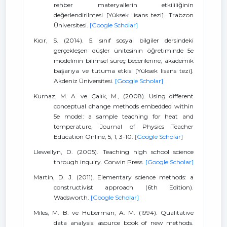
rehber materyallerin etkililiğinin
değerlendirilmesi [Yüksek lisans tezi]. Trabzon
Üniversitesi.
[Google Scholar]
Kıcır, S. (2014). 5. sınıf sosyal bilgiler dersindeki
gerçekleşen düşler ünitesinin öğretiminde 5e
modelinin bilimsel süreç becerilerine, akademik
başarıya ve tutuma etkisi [Yüksek lisans tezi].
Akdeniz Üniversitesi.
[Google Scholar]
Kurnaz, M. A. ve Çalık, M., (2008). Using different
conceptual change methods embedded within
5e model: a sample teaching for heat and
temperature, Journal of Physics Teacher
Education Online, 5, 1, 3-10.
[Google Scholar]
Llewellyn, D. (2005). Teaching high school science
through inquiry. Corwin Press.
[Google Scholar]
Martin, D. J. (2011). Elementary science methods: a
constructivist approach (6th Edition).
Wadsworth.
[Google Scholar]
Miles, M. B. ve Huberman, A. M. (1994). Qualitative
data analysis: asource book of new methods.