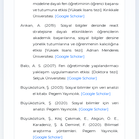
modeline dayalı fen öğretiminin öğrenci başarısı
ve tutumuna etkisi [Yüksek lisans tezi]. Kırıkkale
Üniversitesi.
[Google Scholar]
Arıkan, A. (2019). Sosyal bilgiler dersinde react
stratejisine dayalı etkinliklerin öğrencilerin
akademik başarılarına, sosyal bilgiler dersine
yönelik tutumlarına ve öğrenmenin kalıcılığına
etkisi [Yüksek lisans tezi]. Adnan Menderes
Üniversitesi.
[Google Scholar]
Balcı, A. S. (2007). Fen öğretiminde yapılandırmacı
yaklaşım uygulamasının etkisi. [Doktora tezi].
Selçuk Üniversitesi.
[Google Scholar]
Büyüköztürk, Ş. (2003). Sosyal bilimler için veri analizi
el kitabı. Pegem Yayıncılık.
[Google Scholar]
Büyüköztürk, Ş. (2020). Sosyal bilimler için veri
analizi. Pegem Yayıncılık.
[Google Scholar]
Büyüköztürk, Ş., Kılıç Çakmak, E., Akgün, Ö. E.,
Karadeniz, Ş. & Demirel, F. (2020). Bilimsel
araştırma yöntemleri. Pegem Yayıncılık.
[Google Scholar]