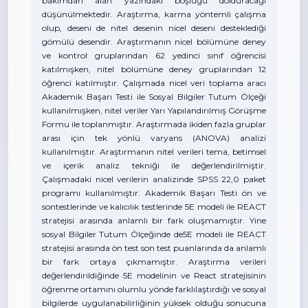
bakımdan alan yazındaki boşluğu dolduracağı
düşünülmektedir. Araştırma, karma yöntemli çalışma
olup, deseni de nitel desenin nicel deseni desteklediği
gömülü desendir. Araştırmanın nicel bölümüne deney
ve kontrol gruplarından 62 yedinci sınıf öğrencisi
katılmışken, nitel bölümüne deney gruplarından 12
öğrenci katılmıştır. Çalışmada nicel veri toplama aracı
Akademik Başarı Testi ile Sosyal Bilgiler Tutum Ölçeği
kullanılmışken, nitel veriler Yarı Yapılandırılmış Görüşme
Formu ile toplanmıştır. Araştırmada ikiden fazla gruplar
arası için tek yönlü varyans (ANOVA) analizi
kullanılmıştır. Araştırmanın nitel verileri tema, betimsel
ve içerik analiz tekniği ile değerlendirilmiştir.
Çalışmadaki nicel verilerin analizinde SPSS 22,0 paket
programı kullanılmıştır. Akademik Başarı Testi ön ve
sontestlerinde ve kalıcılık testlerinde 5E modeli ile REACT
stratejisi arasında anlamlı bir fark oluşmamıştır. Yine
sosyal Bilgiler Tutum Ölçeğinde de5E modeli ile REACT
stratejisi arasında ön test son test puanlarında da anlamlı
bir fark ortaya çıkmamıştır. Araştırma verileri
değerlendirildiğinde 5E modelinin ve React stratejisinin
öğrenme ortamını olumlu yönde farklılaştırdığı ve sosyal
bilgilerde uygulanabilirliğinin yüksek olduğu sonucuna