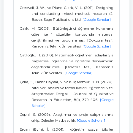
Creswell, J. W., ve Plano Clark, V. L. (2011). Designing
and conducting mixed methods research (2.
Baskı). Sage Publications Ltd.
[Google Scholar]
Çalık, M. (2006). Bütünleştirici öğrenme kuramına
göre lise 1 çözeltiler konusunda materyal
geliştirilmesi ve uygulanması. [Doktora tezi].
Karadeniz Teknik Üniversitesi.
[Google Scholar]
Çatlıoğlu, H. (2010). Matematik öğretmeni adaylarıyla
bağlamsal öğrenme ve öğretme deneyiminin
değerlendirilmesi. [Doktora tezi]. Karadeniz
Teknik Üniversitesi.
[Google Scholar]
Çelik, H., Başer Baykal, N. ve Kılıç Memur, H. N. (2020).
Nitel veri analizi ve temel ilkeleri. Eğitimde Nitel
Araştırmalar Dergisi – Journal of Qualitative
Research in Education, 8(1), 379-406.
[Google
Scholar]
Çepni, S. (2009). Araştırma ve proje çalışmalarına
giriş. Celepler Matbaacılık.
[Google Scholar]
Ercan (Evin), İ. (2001). İlköğretim sosyal bilgiler