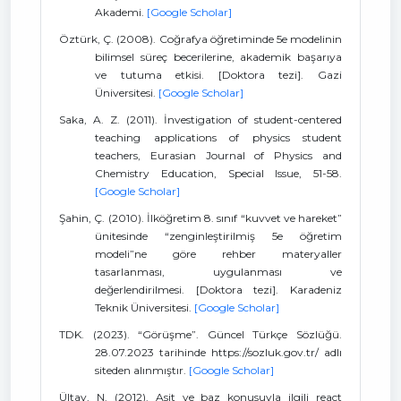
Akademi.
[Google Scholar]
Öztürk, Ç. (2008). Coğrafya öğretiminde 5e modelinin
bilimsel süreç becerilerine, akademik başarıya
ve tutuma etkisi. [Doktora tezi]. Gazi
Üniversitesi.
[Google Scholar]
Saka, A. Z. (2011). İnvestigation of student-centered
teaching applications of physics student
teachers, Eurasian Journal of Physics and
Chemistry Education, Special Issue, 51-58.
[Google Scholar]
Şahin, Ç. (2010). İlköğretim 8. sınıf “kuvvet ve hareket”
ünitesinde “zenginleştirilmiş 5e öğretim
modeli”ne göre rehber materyaller
tasarlanması, uygulanması ve
değerlendirilmesi. [Doktora tezi]. Karadeniz
Teknik Üniversitesi.
[Google Scholar]
TDK. (2023). “Görüşme”. Güncel Türkçe Sözlüğü.
28.07.2023 tarihinde https://sozluk.gov.tr/ adlı
siteden alınmıştır.
[Google Scholar]
Ültay, N. (2012). Asit ve baz konusuyla ilgili react