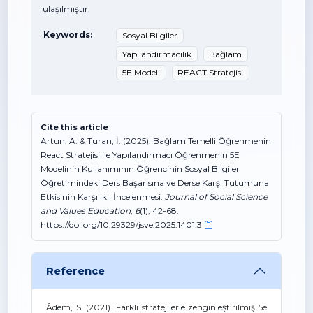
ulaşılmıştır.
Keywords:
Sosyal Bilgiler
Yapılandırmacılık
Bağlam
5E Modeli
REACT Stratejisi
Cite this article
Artun, A. & Turan, İ. (2025). Bağlam Temelli Öğrenmenin
React Stratejisi ile Yapılandırmacı Öğrenmenin 5E
Modelinin Kullanımının Öğrencinin Sosyal Bilgiler
Öğretimindeki Ders Başarısına ve Derse Karşı Tutumuna
Etkisinin Karşılıklı İncelenmesi.
Journal of Social Science
and Values Education
,
6
(1), 42-68.
https://doi.org/10.29329/jsve.2025.1401.3
Reference
Âdem, S. (2021). Farklı stratejilerle zenginleştirilmiş 5e