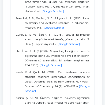
programlarında ulusal ve evrensel değerler.
[Yüksek lisans tezi]. Çanakkale On Sekiz Mart
Üniversitesi.
[Google Scholar]
Fraenkel, J. R., Wallen, N. E. & Hyun, H. H. (1993). How
to design and evaluate research in education?
Mcgraw-Hill.
[Google Scholar]
Gürbüz, S ve Şahin, F. (2018). Sosyal bilimlerde
araştırma yöntemleri: felsefe, yöntem, analiz. (5.
Baskı). Seçkin Yayıncılık.
[Google Scholar]
İlter, İ. ve Ünal, Ç. (2014). Sosyal bilgiler öğretiminde 5e
öğrenme döngüsü modeline dayalı etkinliklerin
öğrenme sürecine etkisi: bir eylem araştırması.
TSA / 18(1).
[Google Scholar]
Karslı, F. & Çalık, M. (2012). Can freshman science
student teachers alternative conceptions of
‗electrochemial cells‘ be fully diminished? Asian
Journal of Chemistry 24 (2): 458–491.er
[Google
Scholar]
Kasım, Ş. (2019). Üretim, dağıtım, tüketim öğrenme
alanına yönelik react modeline göre hazırlanan