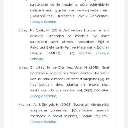
stratejisine ve 5e modeline göre etkinliklerin
geliştirilmesi, uygulanması ve karşılaştırılması.
[Doktora tezi]. Karadeniz Teknik Üniversitesi.
[Google Scholar]
Ültay, N., Çalık, M. (2011). Asit ve baz konusu ile ilgili
örnekler üzerinden 5e modelini ve react
stratejisini ayırt etmek. Necatibey Eğitim
Fakültesi Elektronik Fen ve Matematik Eğitimi
Dergisi (EFMED), 5 (2), 199-220.
[Google
Scholar]
Ültay, E., Ültay, N., ve Dönmez Usta, N. (2018). Sınıf
öğretmeni adaylarının “basit elektrik devreleri”
konusunda 5e modeli ve react stratejisine uygun
hazırladıkları ders planlarının incelenmesi.
Kastamonu Education Journal, 26(3), 855-864.
[Google Scholar]
Yıldırım, A., & Şimşek, H. (2005). Sosyal bilimlerde nitel
araştırma yöntemleri [Qualitative research
methods in social sciences]. Seçkin Yayınevi.
[Google Scholar]