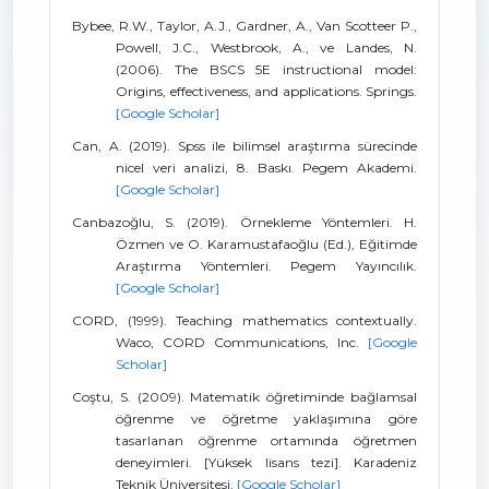
Bybee, R.W., Taylor, A.J., Gardner, A., Van Scotteer P.,
Powell, J.C., Westbrook, A., ve Landes, N.
(2006). The BSCS 5E instructional model:
Origins, effectiveness, and applications. Springs.
[Google Scholar]
Can, A. (2019). Spss ile bilimsel araştırma sürecinde
nicel veri analizi, 8. Baskı. Pegem Akademi.
[Google Scholar]
Canbazoğlu, S. (2019). Örnekleme Yöntemleri. H.
Özmen ve O. Karamustafaoğlu (Ed.), Eğitimde
Araştırma Yöntemleri. Pegem Yayıncılık.
[Google Scholar]
CORD, (1999). Teaching mathematics contextually.
Waco, CORD Communications, Inc.
[Google
Scholar]
Coştu, S. (2009). Matematik öğretiminde bağlamsal
öğrenme ve öğretme yaklaşımına göre
tasarlanan öğrenme ortamında öğretmen
deneyimleri. [Yüksek lisans tezi]. Karadeniz
Teknik Üniversitesi.
[Google Scholar]