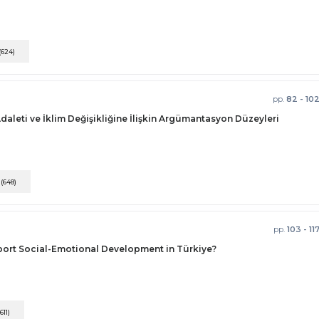
(624)
pp.
82 - 10
daleti ve İklim Değişikliğine İlişkin Argümantasyon Düzeyleri
F
(648)
pp.
103 - 11
port Social-Emotional Development in Türkiye?
(611)