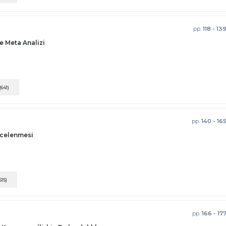
pp.
118 - 13
 Meta Analizi
(641)
pp.
140 - 16
İncelenmesi
615)
pp.
166 - 17