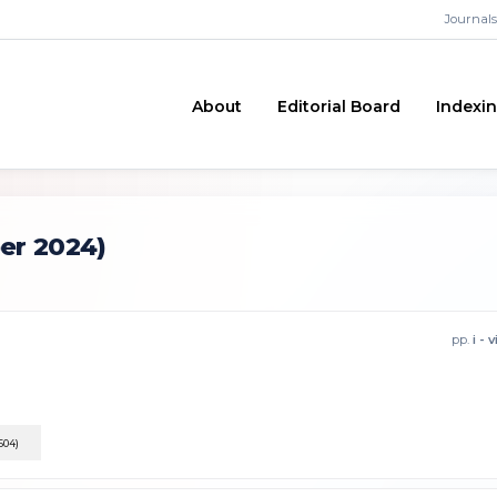
Journals
About
Editorial Board
Indexi
er 2024)
pp.
i - v
604)