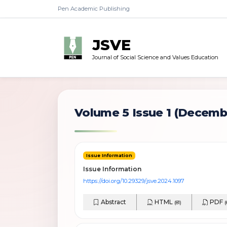
Pen Academic Publishing
JSVE
Journal of Social Science and Values Education
Volume 5 Issue 1
(Decemb
Issue Information
Issue Information
https://doi.org/10.29329/jsve.2024.1097
Abstract
HTML
PDF
(81)
(