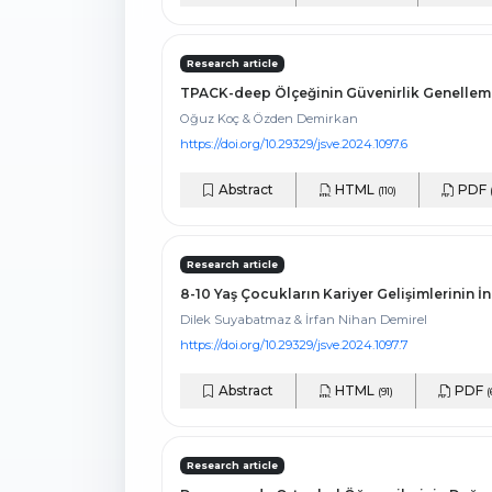
Research article
TPACK-deep Ölçeğinin Güvenirlik Genelleme
Oğuz Koç & Özden Demirkan
https://doi.org/10.29329/jsve.2024.1097.6
Abstract
HTML
PDF
(110)
Research article
8-10 Yaş Çocukların Kariyer Gelişimlerinin 
Dilek Suyabatmaz & İrfan Nihan Demirel
https://doi.org/10.29329/jsve.2024.1097.7
Abstract
HTML
PDF
(91)
(
Research article