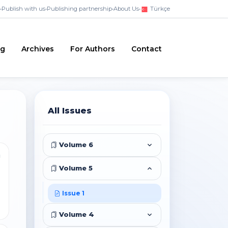
•
Publish with us
•
Publishing partnership
•
About Us
•
Türkçe
ng
Archives
For Authors
Contact
All Issues
Volume 6
i
Volume 5
Issue 1
Volume 4