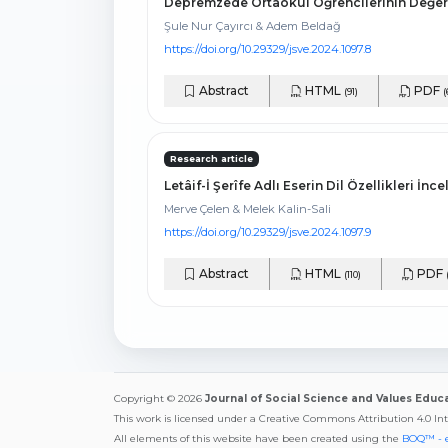
Depremzede Ortaokul Öğrencilerinin Değer K
Şule Nur Çayırcı & Adem Beldağ
https://doi.org/10.29329/jsve.2024.1097.8
Abstract
HTML
PDF
(91)
(
Research article
Letâif-İ Şerîfe Adlı Eserin Dil Özellikleri İn
Merve Çelen & Melek Kalin-Sali
https://doi.org/10.29329/jsve.2024.1097.9
Abstract
HTML
PDF
(110)
Copyright © 2026
Journal of Social Science and Values Educ
This work is licensed under a Creative Commons Attribution 4.0 In
All elements of this website have been created using the
BOQ™ - 