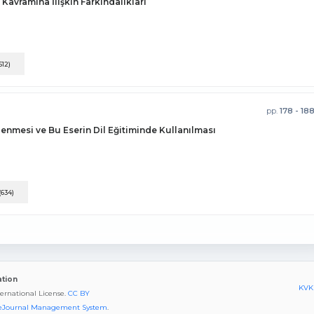
avramına İlişkin Farkındalıkları
612)
pp.
178 - 18
celenmesi ve Bu Eserin Dil Eğitiminde Kullanılması
(634)
ation
KVKK
ternational License.
CC BY
eJournal Management System
.