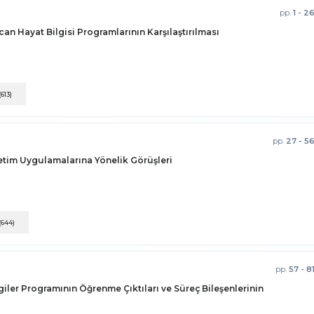
pp.
1 - 2
an Hayat Bilgisi Programlarının Karşılaştırılması
(613)
pp.
27 - 5
etim Uygulamalarına Yönelik Görüşleri
(644)
pp.
57 - 8
lgiler Programının Öğrenme Çıktıları ve Süreç Bileşenlerinin