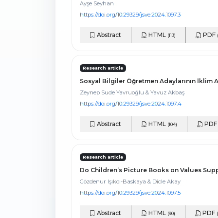
Ayşe Seyhan
https://doi.org/10.29329/jsve.2024.1097.3
Abstract
HTML
PDF
(113)
Research article
Sosyal Bilgiler Öğretmen Adaylarının İklim A
Zeynep Sude Yavruoğlu & Yavuz Akbaş
https://doi.org/10.29329/jsve.2024.1097.4
Abstract
HTML
PD
(104)
Research article
Do Children’s Picture Books on Values Sup
Gözdenur Işıkcı-Baskaya & Dicle Akay
https://doi.org/10.29329/jsve.2024.1097.5
Abstract
HTML
PDF
(90)