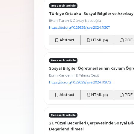
Research article
Türkiye Ortaokul Sosyal Bilgiler ve Azerbayc
İlhan Turan & Günay Kabaoğlu
https://doi.org/10.29329/jsve.2024.1097.1
Abstract
HTML
PDF
(94)
Research article
Sosyal Bilgiler Öğretmenlerinin Kavram Öğr
Ecrin Kandemir & Yılmaz Geçit
https://doi.org/10.29329/jsve.2024.1097.2
Abstract
HTML
PDF
(110)
Research article
21. Yüzyıl Becerileri Çerçevesinde Sosyal Bi
Değerlendirilmesi