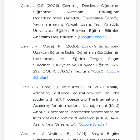
Çardak, Ç.S. (2006). Çevrimiçi Derslerde Öğretme-
Öğrenme Sürecinin Etkililiğinin
Değerlendirmesi (Anadolu Üniversitesi Örneği).
Yayımlanmamış Yüksek Lisans Tezi. Anadolu
Üniversitesi Eğitim Bilimleri Eğitim Bilimleri
Anabilim Dalı, Eskişehir.
[Google Scholar]
Demir, F , Özdaş, F . (2020). Covid-19 Sürecindeki
Uzaktan Eğitime İlişkin Öğretmen Görüşlerinin
İncelenmesi. Milli Eğitim Dergisi, Salgın
Sürecinde Türkiye’de ve Dünyada Eğitim, 273-
292. DOI: 10.37669/milliegitim.775620
[Google
Scholar]
Dick, G.N., Case, T.,L. ve Burns, O. M. (2001, Aralık).
Adopting distance educationwhat do the
students think?, Proceeding of The International
Academy forInformational Management (IAIM)
Annual Conferance: Internationalconferance on
Informatics Education & Research (ICIER), 14-16
Aralık, New Orleans, LA.
[Google Scholar]
Gez, A., & Yeşiltaş, E., (2021). Sosyal Bilgiler
Öğretmenlerinin COVID-19 Salgını Döneminde