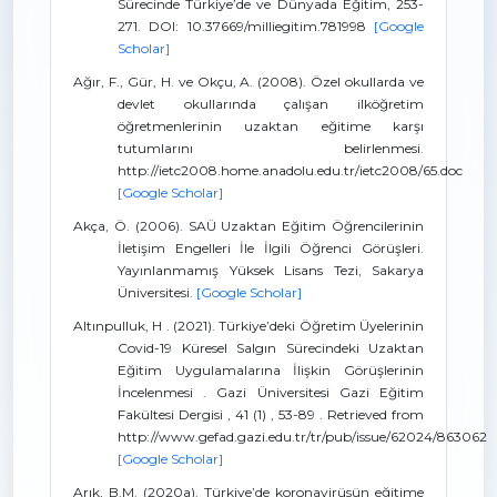
Sürecinde Türkiye’de ve Dünyada Eğitim, 253-
271. DOI: 10.37669/milliegitim.781998
[Google
Scholar]
Ağır, F., Gür, H. ve Okçu, A. (2008). Özel okullarda ve
devlet okullarında çalışan ilköğretim
öğretmenlerinin uzaktan eğitime karşı
tutumlarını belirlenmesi.
http://ietc2008.home.anadolu.edu.tr/ietc2008/65.doc
[Google Scholar]
Akça, Ö. (2006). SAÜ Uzaktan Eğitim Öğrencilerinin
İletişim Engelleri İle İlgili Öğrenci Görüşleri.
Yayınlanmamış Yüksek Lisans Tezi, Sakarya
Üniversitesi.
[Google Scholar]
Altınpulluk, H . (2021). Türkiye’deki Öğretim Üyelerinin
Covid-19 Küresel Salgın Sürecindeki Uzaktan
Eğitim Uygulamalarına İlişkin Görüşlerinin
İncelenmesi . Gazi Üniversitesi Gazi Eğitim
Fakültesi Dergisi , 41 (1) , 53-89 . Retrieved from
http://www.gefad.gazi.edu.tr/tr/pub/issue/62024/863062
[Google Scholar]
Arık, B.M. (2020a). Türkiye’de koronavirüsün eğitime