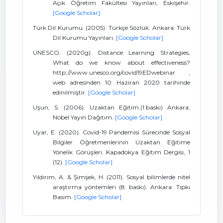
Açık Öğretim Fakültesi Yayınları, Eskişehir.
[Google Scholar]
Türk Dil Kurumu. (2005). Türkçe Sözlük. Ankara: Türk
Dil Kurumu Yayınları.
[Google Scholar]
UNESCO. (2020g). Distance Learning Strategies,
What do we know about effectiveness?
http://www.unesco.org/covid19EDwebinar ,
web adresinden 10 Haziran 2020 tarihinde
edinilmiştir.
[Google Scholar]
Uşun, S. (2006). Uzaktan Eğitim.(1.baskı) Ankara:
Nobel Yayın Dağıtım.
[Google Scholar]
Uyar, E. (2020). Covid-19 Pandemisi Sürecinde Sosyal
Bilgiler Öğretmenlerinin Uzaktan Eğitime
Yönelik Görüşleri. Kapadokya Eğitim Dergisi, 1
(12).
[Google Scholar]
Yıldırım, A. & Şimşek, H. (2011). Sosyal bilimlerde nitel
araştırma yöntemleri (8. baskı). Ankara: Tıpkı
Basım.
[Google Scholar]