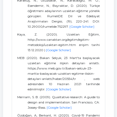
Karakuş, N.; Ucuzsatar, N.; Karacaoğlu, M. Ö.;
Esendemir, N.; Bayraktar, D. (2020). Türkçe
öğretmeni adaylarının uzaktan eğitime yönelik
görüşleri. RumeliDE Dil ve Edebiyat
Araştırmaları Dergisi, (19), 220-241. DOI:
10.29000/rumelide.752297.
[Google Scholar]
Kaya, Z. (2020). Uzaktan Eğitim,
http://www.canaktan.org/egitim/egitim-
metodoloji/uzaktan-egitim.htm erişim tarihi
13.12.2020 )
[Google Scholar]
MEB (2020). Bakan Selçuk, 23 Mart'ta başlayacak
uzaktan eğitime ilişkin detayları anlattı.
https://www.meb.gov.tr/bakan-selcuk-23-
martta-baslayacak-uzaktan-egitime-iliskin-
detaylari-anlatti/haber/20554/tr , web
adresinden 10 Haziran 2021 tarihinde
edinilmiştir.
[Google Scholar]
Merriam, S. B. (2009). Qualitative research: A guide to
design and implementation. San Francisco, CA:
Jossey-Bass.
[Google Scholar]
Özdoğan, A, Berkant, H. (2020). Covid-19 Pandemi