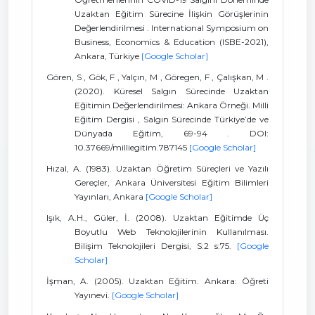
Uzaktan Eğitim Sürecine İlişkin Görüşlerinin
Değerlendirilmesi . International Symposium on
Business, Economics & Education (ISBE-2021),
Ankara, Türkiye
[Google Scholar]
Gören, S , Gök, F , Yalçın, M , Göregen, F , Çalışkan, M .
(2020). Küresel Salgın Sürecinde Uzaktan
Eğitimin Değerlendirilmesi: Ankara Örneği. Milli
Eğitim Dergisi , Salgın Sürecinde Türkiye’de ve
Dünyada Eğitim, 69-94 . DOI:
10.37669/milliegitim.787145
[Google Scholar]
Hızal, A. (1983). Uzaktan Öğretim Süreçleri ve Yazılı
Gereçler, Ankara Üniversitesi Eğitim Bilimleri
Yayınları, Ankara
[Google Scholar]
Işık, A.H., Güler, İ. (2008). Uzaktan Eğitimde Üç
Boyutlu Web Teknolojilerinin Kullanılması.
Bilişim Teknolojileri Dergisi, S:2 s:75.
[Google
Scholar]
İşman, A. (2005). Uzaktan Eğitim. Ankara: Öğreti
Yayınevi.
[Google Scholar]