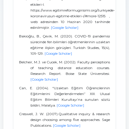
etkileri-I.
https://www.egitimreformugirisimi.org/turkiyede-
koronavirusun-egitime-etkileri-i/#more-12515 ,
web adresinden 10 Haziran 2020 tarihinde
edinilmiştir.
[Google Scholar]
Bakioğlu, B., Çevik, M. (2020). COVID-19 pandemisi
sürecinde fen bilimleri öğretmenlerinin uzaktan
eğitime ilişkin görüşleri. Turkish Studies, 15(4),
109-129.
[Google Scholar]
Belcheir, M.J. ve Cucek, M. (2002). Faculty perceptions
of teaching distance education courses.
Research Report. Boise State Üniversitesi.
[Google Scholar]
Can, E. (2004). “Uzaktan Eğitim Öğrencilerinin
Eğitimlerini Değerlendirmeleri” XIII. Ulusal
Eğitim Bilimleri Kurultayı’na sunulan sözlü
bildiri, Malatya.
[Google Scholar]
Creswell, J. W. (2007).Qualitative inquiry & research
design choosing among five approaches. Sage
Publications.
[Google Scholar]