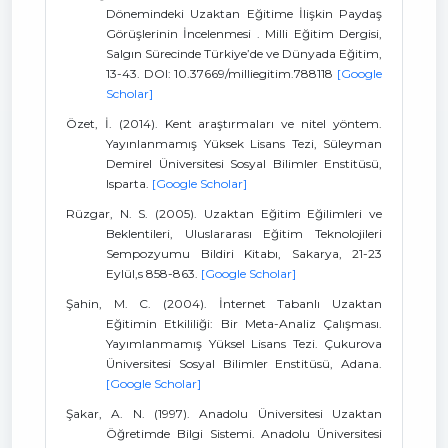
Dönemindeki Uzaktan Eğitime İlişkin Paydaş
Görüşlerinin İncelenmesi . Milli Eğitim Dergisi,
Salgın Sürecinde Türkiye’de ve Dünyada Eğitim,
13-43. DOI: 10.37669/milliegitim.788118
[Google
Scholar]
Özet, İ. (2014). Kent araştırmaları ve nitel yöntem.
Yayınlanmamış Yüksek Lisans Tezi, Süleyman
Demirel Üniversitesi Sosyal Bilimler Enstitüsü,
Isparta.
[Google Scholar]
Rüzgar, N. S. (2005). Uzaktan Eğitim Eğilimleri ve
Beklentileri, Uluslararası Eğitim Teknolojileri
Sempozyumu Bildiri Kitabı, Sakarya, 21-23
Eylül,s 858-863.
[Google Scholar]
Şahin, M. C. (2004). İnternet Tabanlı Uzaktan
Eğitimin Etkililiği: Bir Meta-Analiz Çalışması.
Yayımlanmamış Yüksel Lisans Tezi. Çukurova
Üniversitesi Sosyal Bilimler Enstitüsü, Adana.
[Google Scholar]
Şakar, A. N. (1997). Anadolu Üniversitesi Uzaktan
Öğretimde Bilgi Sistemi. Anadolu Üniversitesi