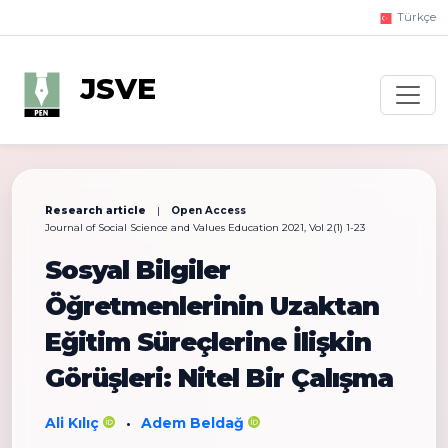
Türkçe
JSVE
Research article
|
Open Access
Journal of Social Science and Values Education 2021, Vol 2(1) 1-23
Sosyal Bilgiler
Öğretmenlerinin Uzaktan
Eğitim Süreçlerine İlişkin
Görüşleri: Nitel Bir Çalışma
Ali Kılıç
Adem Beldağ
•