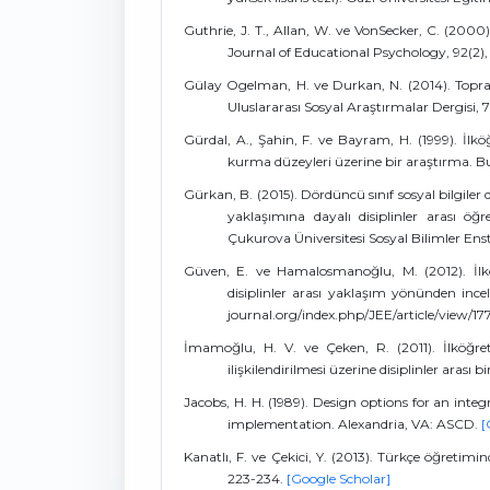
Guthrie, J. T., Allan, W. ve VonSecker, C. (2000)
Journal of Educational Psychology, 92(2),
Gülay Ogelman, H. ve Durkan, N. (2014). Toprakl
Uluslararası Sosyal Araştırmalar Dergisi, 
Gürdal, A., Şahin, F. ve Bayram, H. (1999). İl
kurma düzeyleri üzerine bir araştırma. Bu
Gürkan, B. (2015). Dördüncü sınıf sosyal bilgile
yaklaşımına dayalı disiplinler arası ö
Çukurova Üniversitesi Sosyal Bilimler Ens
Güven, E. ve Hamalosmanoğlu, M. (2012). İlköğre
disiplinler arası yaklaşım yönünden inc
journal.org/index.php/JEE/article/view/17
İmamoğlu, H. V. ve Çeken, R. (2011). İlköğretim
ilişkilendirilmesi üzerine disiplinler arası 
Jacobs, H. H. (1989). Design options for an integ
implementation. Alexandria, VA: ASCD.
[
Kanatlı, F. ve Çekici, Y. (2013). Türkçe öğretimin
223-234.
[Google Scholar]