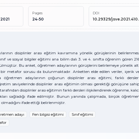
Pages
DOI
 2021
24-50
10.29329/jsve.2021.410
arının disiplinler arası eğitim kavramına yönelik görüşlerinin belirlenmes
nıf ve sosyal bilgiler eğitimi ana bilim dalı 3. ve 4. sınıfta öğrenim gören 21
tülmüştür. Bu anket, öğretmen adaylarının görüşlerini belirlemeye yönelik alt
bir metafor sorusu da bulunmaktadır. Anketten elde edilen veriler, içerik v
 öğretmen adaylarının çoğunun disiplinler arası eğitimi, farklı dersler
retim seviyelerinde disiplinler arası eğitimin olması gerektiği görüşüne sahi
afından disiplinler arası eğitimin farklı dersleri ilişkilendirerek öğrenme, kalıc
ları sağladığı ifade edilmiştir. Bunun yanında çalışmada, birçok öğretme
 olmadığını ifade ettiği belirlenmiştir.
retmen adayı
Fen bilgisi eğitimi
Sınıf eğitimi
afor