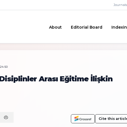
Journals
About
Editorial Board
Indexi
 24-50
siplinler Arası Eğitime İlişkin
Cite this articl