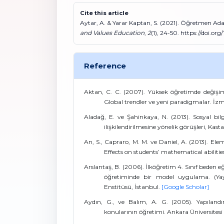
Cite this article
Aytar, A. & Yarar Kaptan, S. (2021). Öğretmen Adayl
and Values Education
,
2
(1), 24-50. https://doi.or
Reference
Aktan, C. C. (2007). Yüksek öğretimde değişi
Global trendler ve yeni paradigmalar. İzmi
Aladağ, E. ve Şahinkaya, N. (2013). Sosyal bilg
ilişkilendirilmesine yönelik görüşleri, Kas
An, S., Capraro, M. M. ve Daniel, A. (2013). Ele
Effects on students’ mathematical abilities
Arslantaş, B. (2006). İlköğretim 4. Sınıf beden eğ
öğretiminde bir model uygulama. (Yay
Enstitüsü, İstanbul.
[Google Scholar]
Aydın, G., ve Balım, A. G. (2005). Yapılandı
konularının öğretimi. Ankara Üniversitesi E