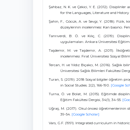
Şahbaz, N. K. ve Çekici, Y. E. (2012). Disiplinler 
for the Languages, Literature and History 
Şahin, F., Göcük, A. ve Sevgi, Y. (2018). Fizik, k
düzeylerinin incelenmesi: Kan basıncı. Fen 
Tanrıverdi, B. Ö. ve Kılıç, C. (2019). Disipl
uygulamaları. Ankara Üniversitesi Eğitim B
Taşdemir, M. ve Taşdemir, A. (2011). İlköğreti
incelenmesi. Fırat Üniversitesi Sosyal Biliml
Tercan, H. ve Yıldız Bıçakcı, M. (2016). Sağlık bi
Üniversitesi Sağlık Bilimleri Fakültesi Dergi
Turan, S. (2019). 2018 Sosyal bilgiler öğretim p
in Social Studies. 2(2), 166-190.
[Google Sch
Turna, Ö. ve Bolat, M. (2015). Eğitimde disiplin
Eğitim Fakültesi Dergisi, 34(1), 34-55.
[Goo
Uğraş, M. (2017). Okul öncesi öğretmenlerinin st
39-54.
[Google Scholar]
Vars, G.F. (1991). Integrated curriculum in histori