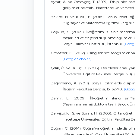
Aytar, A. ve Özsevgeç, T. (2019). Disiplinler ar
gelişimlerine etkisi. Hacettepe Üniversites
Bakırcı, H. ve Kutlu, E. (2018). Fen bilimleri 
Bilgisayar ve Matematik Eğitimi Dergisi, 
Coşkun, S. (2009) İlköğretim 8. sınıf matemati
başarıları ve eleştirel düşünme eğilimleri 
Sosyal Bilimler Enstitüsü, İstanbul.
[Googl
Crowther, G. (2012). Using science songs to enhan
[Google Scholar]
Çelik, Ö. ve Buluç, B. (2018). Disiplinler arası
Üniversitesi Eğitim Fakültesi Dergisi, 20(1
Değirmenci, K. (2011). Sosyal bilimlerde disipl
İletişim Fakültesi Dergisi, 15, 62-70.
[Googl
Demir, E. (2009). İlköğretim ikinci sınıfl
(Yayımlanmamış doktora tezi). Selçuk Üniv
Dervişoğlu, S. ve Soran, H. (2003). Orta öğretim
Hacettepe Üniversitesi Eğitim Fakültesi Der
Doğan, C. (2014). Coğrafya öğretiminde disiplinl
yüksek lisans tezi). Gazi Üniversitesi Eğit