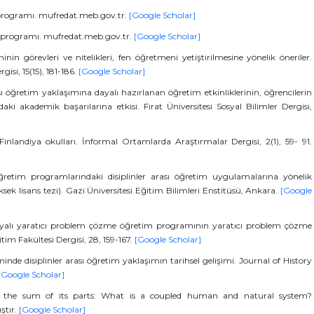
rsi programı. mufredat.meb.gov.tr.
[Google Scholar]
ersi programı. mufredat.meb.gov.tr.
[Google Scholar]
nin görevleri ve nitelikleri, fen öğretmeni yetiştirilmesine yönelik öneriler.
isi, 15(15), 181-186.
[Google Scholar]
ası öğretim yaklaşımına dayalı hazırlanan öğretim etkinliklerinin, öğrencilerin
ki akademik başarılarına etkisi. Fırat Üniversitesi Sosyal Bilimler Dergisi,
inlandiya okulları. İnformal Ortamlarda Araştırmalar Dergisi, 2(1), 59- 91.
retim programlarındaki disiplinler arası öğretim uygulamalarına yönelik
k lisans tezi). Gazi Üniversitesi Eğitim Bilimleri Enstitüsü, Ankara.
[Google
dayalı yaratıcı problem çözme öğretim programının yaratıcı problem çözme
itim Fakültesi Dergisi, 28, 159-167.
[Google Scholar]
iminde disiplinler arası öğretim yaklaşımın tarihsel gelişimi. Journal of History
[Google Scholar]
han the sum of its parts: What is a coupled human and natural system?
ştır.
[Google Scholar]