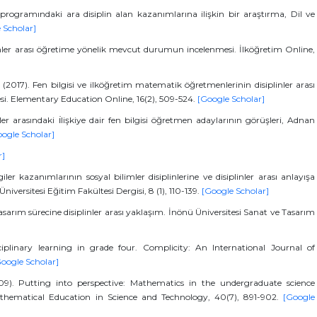
programındaki ara disiplin alan kazanımlarına ilişkin bir araştırma, Dil ve
 Scholar]
plinler arası öğretime yönelik mevcut durumun incelenmesi. İlköğretim Online,
(2017). Fen bilgisi ve ilköğretim matematik öğretmenlerinin disiplinler arası
si. Elementary Education Online, 16(2), 509-524.
[Google Scholar]
r arasındaki ı̇lişkiye dair fen bilgisi öğretmen adaylarının görüşleri, Adnan
ogle Scholar]
r]
iler kazanımlarının sosyal bilimler disiplinlerine ve disiplinler arası anlayışa
versitesi Eğitim Fakültesi Dergisi, 8 (1), 110-139.
[Google Scholar]
asarım sürecine disiplinler arası yaklaşım. İnönü Üniversitesi Sanat ve Tasarım
sciplinary learning in grade four. Complicity: An International Journal of
oogle Scholar]
9). Putting into perspective: Mathematics in the undergraduate science
athematical Education in Science and Technology, 40(7), 891-902.
[Google