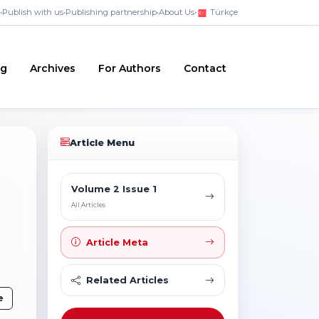
•
Publish with us
•
Publishing partnership
•
About Us
•
Türkçe
ng
Archives
For Authors
Contact
Article Menu
Volume 2 Issue 1
All Articles
Article Meta
Related Articles
e