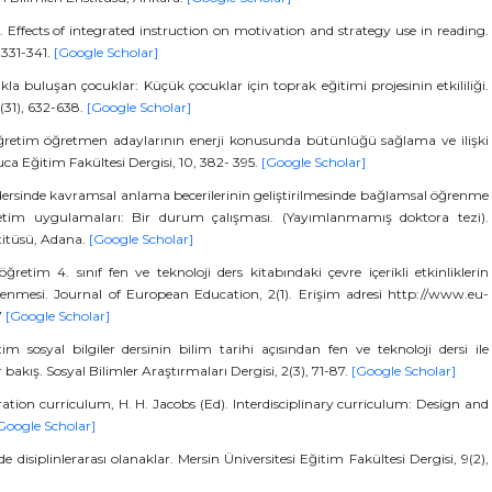
. Effects of integrated instruction on motivation and strategy use in reading.
 331-341.
[Google Scholar]
a buluşan çocuklar: Küçük çocuklar için toprak eğitimi projesinin etkililiği.
7(31), 632-638.
[Google Scholar]
köğretim öğretmen adaylarının enerji konusunda bütünlüğü sağlama ve ilişki
ca Eğitim Fakültesi Dergisi, 10, 382- 395.
[Google Scholar]
r dersinde kavramsal anlama becerilerinin geliştirilmesinde bağlamsal öğrenme
ğretim uygulamaları: Bir durum çalışması. (Yayımlanmamış doktora tezi).
titüsü, Adana.
[Google Scholar]
tim 4. sınıf fen ve teknoloji ders kitabındaki çevre içerikli etkinliklerin
elenmesi. Journal of European Education, 2(1). Erişim adresi http://www.eu-
7
[Google Scholar]
 sosyal bilgiler dersinin bilim tarihi açısından fen ve teknoloji dersi ile
bir bakış. Sosyal Bilimler Araştırmaları Dergisi, 2(3), 71-87.
[Google Scholar]
ration curriculum, H. H. Jacobs (Ed). Interdisciplinary curriculum: Design and
Google Scholar]
de disiplinlerarası olanaklar. Mersin Üniversitesi Eğitim Fakültesi Dergisi, 9(2),