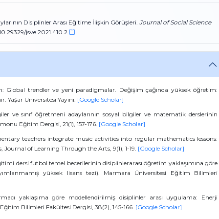
arının Disiplinler Arası Eğitime İlişkin Görüşleri.
Journal of Social Science
g/10.29329/jsve.2021.410.2
m: Global trendler ve yeni paradigmalar. Değişim çağında yüksek öğretim:
r: Yaşar Üniversitesi Yayını.
[Google Scholar]
iler ve sınıf öğretmeni adaylarının sosyal bilgiler ve matematik derslerinin
tamonu Eğitim Dergisi, 21(1), 157-176.
[Google Scholar]
mentary teachers integrate music activities into regular mathematics lessons:
, Journal of Learning Through the Arts, 9(1), 1-19.
[Google Scholar]
itimi dersi futbol temel becerilerinin disiplinlerarası öğretim yaklaşımına göre
ımlanmamış yüksek lisans tezi). Marmara Üniversitesi Eğitim Bilimleri
rmacı yaklaşıma göre modellendirilmiş disiplinler arası uygulama: Enerji
ğitim Bilimleri Fakültesi Dergisi, 38(2), 145-166.
[Google Scholar]