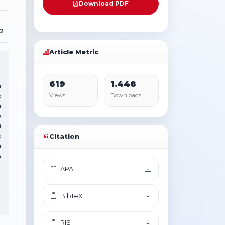
Download PDF
.2
Article Metric
619
1.448
i
6
Views
Downloads
ı
e
i
p
Citation
ı
n
APA
BibTeX
RIS