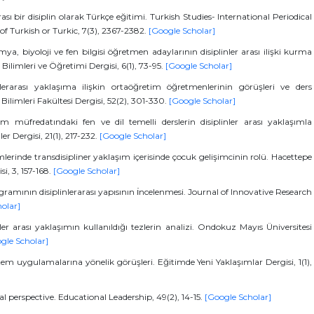
arası bir disiplin olarak Türkçe eğitimi. Turkish Studies- International Periodical
of Turkish or Turkic, 7(3), 2367-2382.
[Google Scholar]
imya, biyoloji ve fen bilgisi öğretmen adaylarının disiplinler arası ilişki kurma
Bilimleri ve Öğretimi Dergisi, 6(1), 73-95.
[Google Scholar]
inlerarası yaklaşıma ilişkin ortaöğretim öğretmenlerinin görüşleri ve ders
ilimleri Fakültesi Dergisi, 52(2), 301-330.
[Google Scholar]
m müfredatındaki fen ve dil temelli derslerin disiplinler arası yaklaşımla
er Dergisi, 21(1), 217-232.
[Google Scholar]
limlerinde transdisipliner yaklaşım içerisinde çocuk gelişimcinin rolü. Hacettepe
si, 3, 157-168.
[Google Scholar]
rogramının disiplinlerarası yapısının ı̇ncelenmesi. Journal of Innovative Research
olar]
ler arası yaklaşımın kullanıldığı tezlerin analizi. Ondokuz Mayıs Üniversitesi
gle Scholar]
em uygulamalarına yönelik görüşleri. Eğitimde Yeni Yaklaşımlar Dergisi, 1(1),
cal perspective. Educational Leadership, 49(2), 14-15.
[Google Scholar]