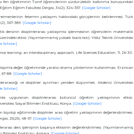
ası fen öğretiminin 7.sınıf öğrencilerinin sürdürülebilir kalkınma konusundaki
i Eğitim Eğitim Fakültesi Dergisi, 34(2), 324-357.
[Google Scholar]
öğretmenlerinin fetemm yaklaşımı hakkındaki görüşlerinin belirlenmesi. Türk
9(2), 367-389.
[Google Scholar]
k dersinin disiplinlerarası yaklaşımla işlenmesinin öğrencilerin matematik
üzerindeki etkisi. (Yayımlanmamış yüksek lisans tezi). Yıldız Teknik Üniversitesi
e Scholar]
ce learning: an interdisciplinary approach, Life Sciences Education, 11, 26-30.
 yaklaşımla değer öğretiminde yaratıcı drama yönteminin kullanılması. Erzincan
), 67-88.
[Google Scholar]
inlerarasılığı ve disipliner ayrımları yeniden düşünmek. Akdeniz Üniversitesi
e Scholar]
arda uygulanan disiplinlerarası bütüncül öğretim yaklaşımının etkisi.
ersitesi Sosyal Bilimleri Enstitüsü, Konya.
[Google Scholar]
 biyoloji eğitiminde disiplinler arası öğretim yaklaşımının değerlendirilmesi.
gisi, 25(25), 48-57.
[Google Scholar]
erarası ders işlenişinin başarıya etkisinin değerlendirilmesi. (Yayımlanmamış
im Bilimleri Enstitüsü, Ankara.
[Google Scholar]