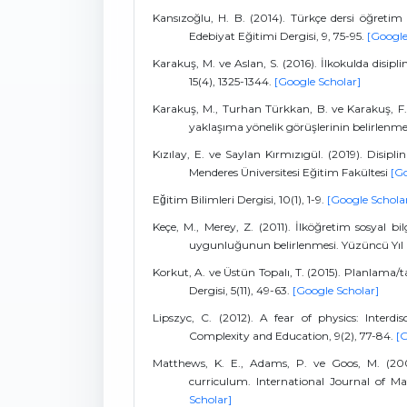
Kansızoğlu, H. B. (2014). Türkçe dersi öğretim 
Edebiyat Eğitimi Dergisi, 9, 75-95.
[Google
Karakuş, M. ve Aslan, S. (2016). İlkokulda disi
15(4), 1325-1344.
[Google Scholar]
Karakuş, M., Turhan Türkkan, B. ve Karakuş, F. 
yaklaşıma yönelik görüşlerinin belirlenme
Kızılay, E. ve Saylan Kırmızıgül. (2019). Disiplinle
Menderes Üniversitesi Eğitim Fakültesi
[Go
Eğitim Bilimleri Dergisi, 10(1), 1-9.
[Google Schola
Keçe, M., Merey, Z. (2011). İlköğretim sosyal bilg
uygunluğunun belirlenmesi. Yüzüncü Yıl Üni
Korkut, A. ve Üstün Topalı, T. (2015). Planlama/t
Dergisi, 5(11), 49-63.
[Google Scholar]
Lipszyc, C. (2012). A fear of physics: Interdi
Complexity and Education, 9(2), 77-84.
[G
Matthews, K. E., Adams, P. ve Goos, M. (200
curriculum. International Journal of M
Scholar]