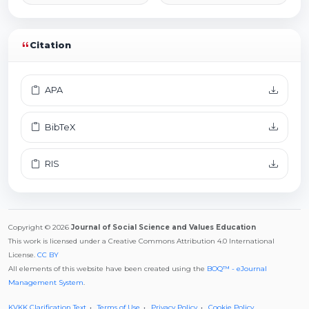
Citation
APA
BibTeX
RIS
Copyright © 2026
Journal of Social Science and Values Education
This work is licensed under a Creative Commons Attribution 4.0 International
License.
CC BY
All elements of this website have been created using the
BOQ™ - eJournal
Management System
.
KVKK Clarification Text
Terms of Use
Privacy Policy
Cookie Policy