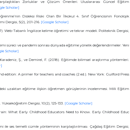
ılaştıkları Zorluklar ve Çözüm Önerileri. Uluslararası Güncel Eğitim
gle Scholar]
ğrenme’nin Disleksi Riski Olan Bir İlkokul 4. Sınıf Öğrencisinin Fonolojik
imi Dergisi, 5(2), 201-216.
[Google Scholar]
07). Web-Tabanlı İngilizce kelime öğretimi ve tekrar modeli. Politeknik Dergisi,
emi süreci ve pandemi sonrası dünyada eğitime yönelik değerlendirmeler: Yeni
le Scholar]
aradeniz, Ş., ve Demirel, F. (2018). Eğitimde bilimsel araştırma yöntemleri.
r]
d edition: A primer for teachers and coaches (2 ed.). New York: Guilford Press
deki uzaktan eğitime ilişkin öğretmen görüşlerinin incelenmesi. Milli Eğitim
. Yükseköğretim Dergisi, 10(2), 125-133.
[Google Scholar]
 Brain: What Early Childhood Educators Need to Know. Early Childhood Educ
ile ses temelli cümle yönteminin karşılaştırılması. Çağdaş Eğitim Dergisi,