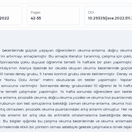
Pages
DOI
 2022
42-55
10.29329/jsve.2022.511.
 becerilerinde güçlük yaşayan öğrencilerin okuma-anlama, doğru okum
ini artırmayı amaçlamıştır. Bu amaçla literatür taranmış, çalışma için çokl
 Sonrasında çoklu duyusal öğrenme temelli 14 haftalık bir plan yapılmıştır
ntalya’nın Alanya ilçesinde bir okulda okuyan okuma becerilerinde güçlü
 10 tanesi deney grubu, 9 tanesi kontrol grubu olarak belirlenmiştir. Deney v
re “Korku Dolu Anlar” metni okutularak ön testler yapılmıştır. Yapıla
sonucuna varılmıştır. Sonrasında deney grubundaki 10 öğrenci ile 14 haft
temelli çalışmalar yapılmıştır. 14 hafta sonunda öğrencilere son testle
ma anlama, prozodik okuma, doğru okuma yüzdesi ve okuma hızı puanlarınd
l grubunun son test sonuçlarına bakıldığı zaman okuma-anlama, okuma hızı
rtış olmazken; prozodik okuma puanlarındaki artış anlamlı olmuştur. Her n
a anlamlı bir artış olsa da aritmetik ortalamalarına bakıldığında dene
. Bu bilgiler ışığında bu çalışma okuma becerilerinde ve okuma anlamad
irmelerinde etkili bir yöntem olması sebebiyle gelecek çalışmalara örnek teşki