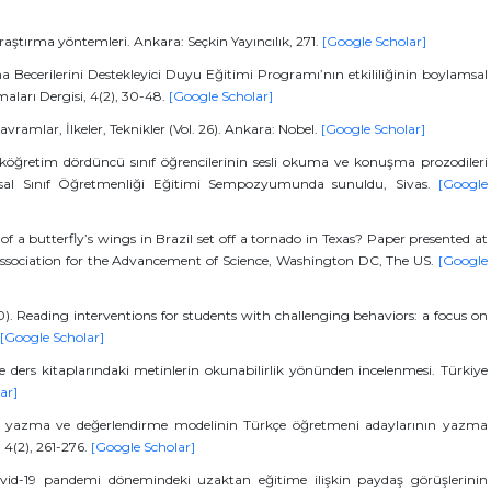
araştırma yöntemleri. Ankara: Seçkin Yayıncılık, 271.
[Google Scholar]
 Becerilerini Destekleyici Duyu Eğitimi Programı’nın etkililiğinin boylamsal
aları Dergisi, 4(2), 30-48.
[Google Scholar]
vramlar, İlkeler, Teknikler (Vol. 26). Ankara: Nobel.
[Google Scholar]
 İlköğretim dördüncü sınıf öğrencilerinin sesli okuma ve konuşma prozodileri
 Ulusal Sınıf Öğretmenliği Eğitimi Sempozyumunda sunuldu, Sivas.
[Google
p of a butterfly’s wings in Brazil set off a tornado in Texas? Paper presented at
ssociation for the Advancement of Science, Washington DC, The US.
[Google
0). Reading interventions for students with challenging behaviors: a focus on
[Google Scholar]
çe ders kitaplarındaki metinlerin okunabilirlik yönünden incelenmesi. Türkiye
ar]
ik yazma ve değerlendirme modelinin Türkçe öğretmeni adaylarının yazma
, 4(2), 261-276.
[Google Scholar]
vid-19 pandemi dönemindeki uzaktan eğitime ilişkin paydaş görüşlerinin