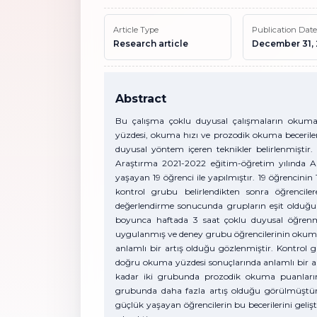
Article Type
Publication Date
Research article
December 31,
Abstract
Bu çalışma çoklu duyusal çalışmaların okuma
yüzdesi, okuma hızı ve prozodik okuma beceriler
duyusal yöntem içeren teknikler belirlenmiştir.
Araştırma 2021-2022 eğitim-öğretim yılında A
yaşayan 19 öğrenci ile yapılmıştır. 19 öğrencinin
kontrol grubu belirlendikten sonra öğrencile
değerlendirme sonucunda grupların eşit olduğu 
boyunca haftada 3 saat çoklu duyusal öğrenme 
uygulanmış ve deney grubu öğrencilerinin oku
anlamlı bir artış olduğu gözlenmiştir. Kontro
doğru okuma yüzdesi sonuçlarında anlamlı bir a
kadar iki grubunda prozodik okuma puanlarınd
grubunda daha fazla artış olduğu görülmüştür
güçlük yaşayan öğrencilerin bu becerilerini gelişt