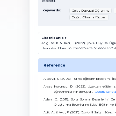
edecektir.
Keywords:
Çoklu Duyusal Öğrenme
Doğru Okuma Yüzdesi
Cite this article
Adıgüzel, K. & Balcı, E. (2022). Çoklu Duyusal 
Üzerindeki Etkisi.
Journal of Social Science and 
Reference
Akbayır, S. (2006). Türkçe öğretim programı. İ
Arçay Koyuncu, D. (2022). Uzaktan eğitim sür
öğretmenlerinin görüşleri.
[Google Schola
Aslan, C. (2011). Soru Sorma Becerilerini 
Oluşturma Becerilerine Etkisi. Eğitim ve B
Atik, A., & Avcı, F. (2021). Covid-19 Salgın Süre