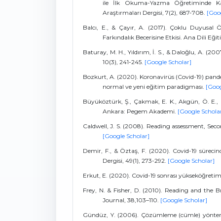
ile İlk Okuma-Yazma Öğretiminde Karş
Araştırmaları Dergisi, 7(2), 687-708.
[Goo
Balcı, E., & Çayır, A. (2017). Çoklu Duyusal Ö
Farkındalık Becerisine Etkisi. Ana Dili Eğit
Baturay, M. H., Yıldırım, İ. S., & Daloğlu, A. (20
10(3), 241-245.
[Google Scholar]
Bozkurt, A. (2020). Koronavirüs (Covid-19) pand
normal ve yeni eğitim paradigması.
[Goog
Büyüköztürk, Ş., Çakmak, E. K., Akgün, Ö. E., K
Ankara: Pegem Akademi.
[Google Schola
Caldwell, J. S. (2008). Reading assessment, Secon
[Google Scholar]
Demir, F., & Öztaş, F. (2020). Covid-19 sürecin
Dergisi, 49(1), 273-292.
[Google Scholar]
Erkut, E. (2020). Covid-19 sonrası yükseköğretim
Frey, N. & Fisher, D. (2010). Reading and the
Journal, 38,103–110.
[Google Scholar]
Gündüz, Y. (2006). Çözümleme (cümle) yöntemi 