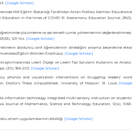
-43.
[Google Scholar]
ecinde Millî Eğitim Bakanlığı Tarafından Atılan Politika Adımları Educational
nal Education in the times of COVID-19. Kastamonu Education Journal, 28(3),
öğretiminde çözümleme ve ses temelli cümle yöntemlerinin değerlendirilmesi.
3(53), 123-144.
[Google Scholar]
tinlerin dördüncü sınıf öğrencilerinin dinlediğini anlama becerilerine etkisi
iversitesi/Eğitim Bilimleri Enstitüsü).
[Google Scholar]
 Araştırmalarında Likert Ölçeği ve Likert-Tipi Soruların Kullanımı ve Analizi.
isi, (30), 186-203.
[Google Scholar]
sory phonics and visualization ınterventions on struggling readers' word
n. Doctor’s Thesis (Unpublished). University of Missouri. St. Louis
[Google
media information technology integrated multi-sensory instruction on students’
ia Journal of Mathematics, Science and Technology Education, 12(4), 1065-
oklu ortam uygulamalarının etkililiği.
[Google Scholar]