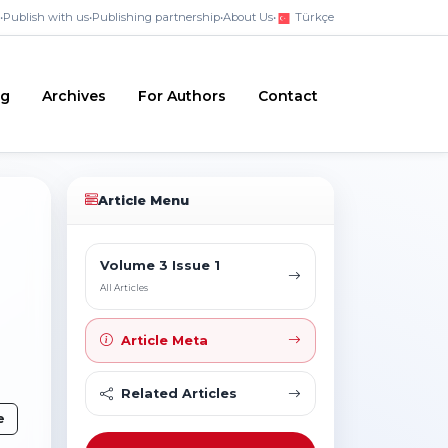
•
Publish with us
•
Publishing partnership
•
About Us
•
Türkçe
ng
Archives
For Authors
Contact
Article Menu
Volume 3 Issue 1
All Articles
Article Meta
Related Articles
e