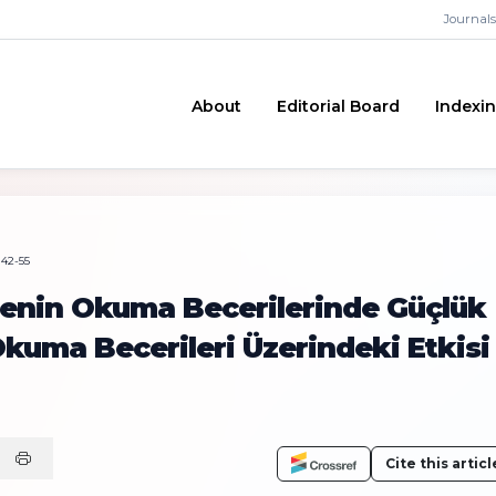
Journals
About
Editorial Board
Indexi
 42-55
enin Okuma Becerilerinde Güçlük
kuma Becerileri Üzerindeki Etkisi
Cite this articl