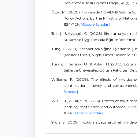
incelenmesi. Milli Eğitim Dergisi, 49(1), 13
Özer, M. (2020). Türkiye’de COVID-19 Salgını Sür
Policy Actions by the Ministry of Natio
1124-1129.
[Google Scholar]
Tok, Ş., & Ayşegül, Ö. (2008). İlkokuma yazma 
Kuram ve Uygulamada Eğitim Yönetimi, 5
Tunç, İ. (2018). Fernald tekniğine uyarlanmış me
(Master's thesis, Niğde Ömer Halisdemir Ün
Turan, İ., Şimşek, Ü., & Aslan, H. (2015). Eğitim
Sakarya Üniversitesi Eğitim Fakültesi Derg
Williams, F. (2008). The effects of multisen
identification, fluency and comprehensio
Scholar]
Wu, T. J., & Tai, Y. N. (2016). Effects of multi
learning motivation and outcome. Euras
1074.
[Google Scholar]
Yildiz, S. (2009). İlkokuma yazma öğretiminde ç