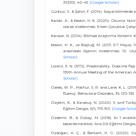
31(333), 40-45.
[Google Scholar]
Gürbüz, S., & Şahin, F. (2014). Sosyal bilimlerde 
Kandır, A., & Keskin, H. K. (2020). Okuma Yazma
olarak incelenmesi. Erken Çocukluk Çalışm
Karasar, N. (2014). Bilimsel Araştırma Yöntemi: Ka
Keskin, H. K., ve Baştuğ, M. (2011, 5-7 Mayıs).
arasındaki ilişkinin incelenmesi. 10.
Scholar]
Lorenz, E. N. (1972). Predictability: Does the fla
139th Annual Meeting of the American A
Scholar]
Oakes, W. P., Mathur, S. R. and Lane, K. L. (201
fluency. Behavioral Disorders, 35, 120-139.
Özçetin, K., & Karakuş, N. (2020). 5. sınıf Türk
Eğitim Dergisi, 5(1), 175-190.
[Google Schol
Özdemir, B., & Özbay, M. (2016). 6+ 1 analit
becerilerine etkisi. Ana Dili Eğitimi Dergisi
Özdoğan, A. Ç., & Berkant, H. G. (2020). Co