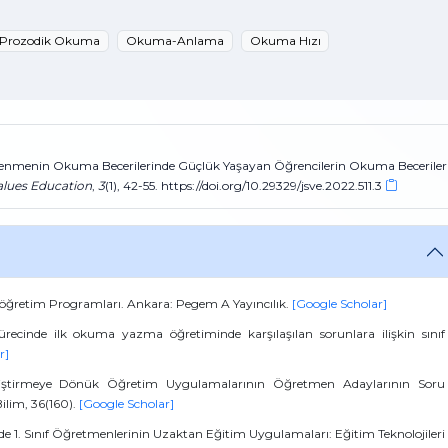
Prozodik Okuma
Okuma-Anlama
Okuma Hızı
Öğrenmenin Okuma Becerilerinde Güçlük Yaşayan Öğrencilerin Okuma Beceriler
Values Education
,
3
(1), 42-55. https://doi.org/10.29329/jsve.2022.511.3
lköğretim Programları. Ankara: Pegem A Yayıncılık.
[Google Scholar]
ecinde ilk okuma yazma öğretiminde karşılaşılan sorunlara ilişkin sınıf
r]
Geliştirmeye Dönük Öğretim Uygulamalarının Öğretmen Adaylarının Soru
ilim, 36(160).
[Google Scholar]
cinde 1. Sınıf Öğretmenlerinin Uzaktan Eğitim Uygulamaları: Eğitim Teknolojileri