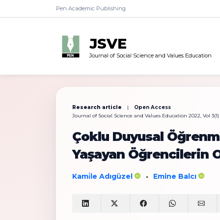
Pen Academic Publishing
JSVE
Journal of Social Science and Values Education
Research article
|
Open Access
Journal of Social Science and Values Education 2022, Vol 3(1)
Çoklu Duyusal Öğrenm
Yaşayan Öğrencilerin O
Kami̇le Adıgüzel
Emine Balcı
•