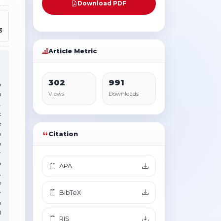
Download PDF
3
Article Metric
302
991
a
u
Views
Downloads
.
k
e
n
Citation
a
r
a
APA
,
e
BibTeX
y
a
l
RIS